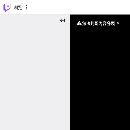
⌥
P
瀏覽
無法判斷內容分類