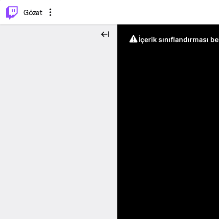
⌥
P
Gözat
İçerik sınıflandırması b