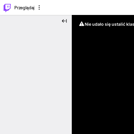
…
⌥
P
Przeglądaj
Nie udało się ustalić klas