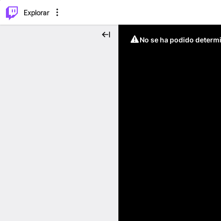
⌥
P
Explorar
No se ha podido determin