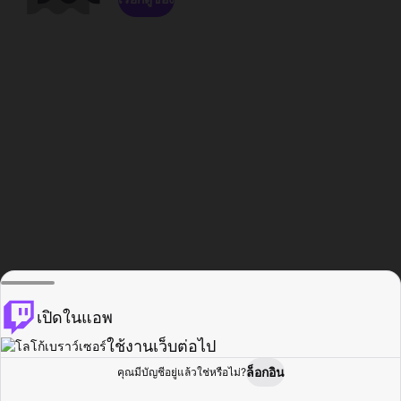
เปิดในแอพ
ใช้งานเว็บต่อไป
ล็อกอิน
คุณมีบัญชีอยู่แล้วใช่หรือไม่?
หน้าแรก
เรียกดู
กิจกรรม
โปรไฟล์