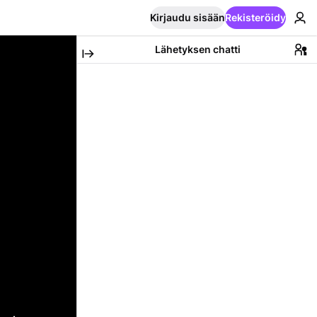
Kirjaudu sisään
Rekisteröidy
Lähetyksen chatti