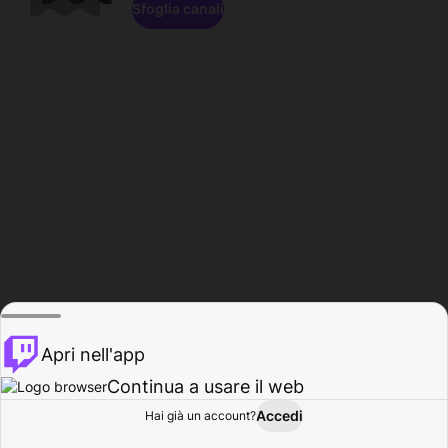
Sfoglia canali
Apri nell'app
Continua a usare il web
Accedi
Hai già un account?
Base
Sfoglia
Attività
Profilo