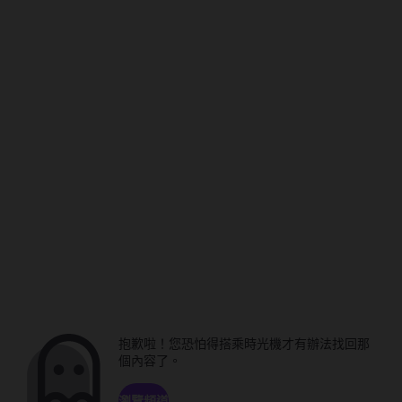
抱歉啦！您恐怕得搭乘時光機才有辦法找回那
個內容了。
瀏覽頻道