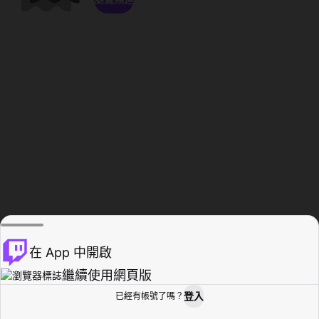
在 App 中開啟
繼續使用網頁版
登入
已經有帳號了嗎？
創作者基地
瀏覽
活動紀錄
個人檔案