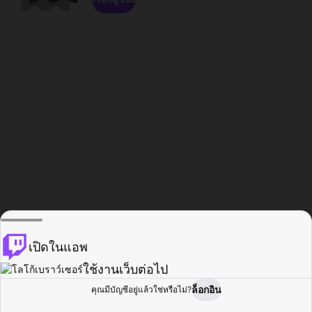
เปิดในแอพ
ใช้งานเว็บต่อไป
ล็อกอิน
คุณมีบัญชีอยู่แล้วใช่หรือไม่?
หน้าแรก
เรียกดู
กิจกรรม
โปรไฟล์