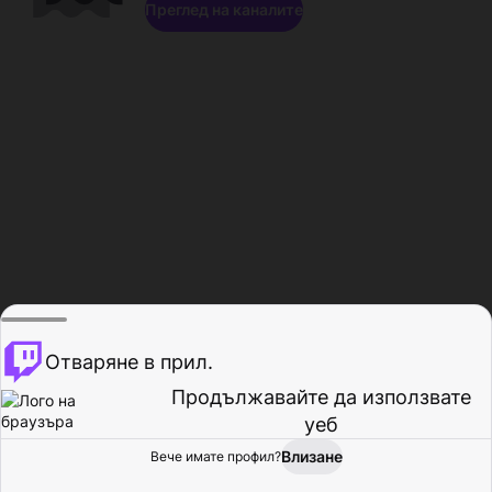
Преглед на каналите
Отваряне в прил.
Продължавайте да използвате
уеб
Влизане
Вече имате профил?
Начало
Преглед
Активност
Профил