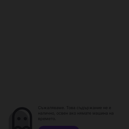
Съжаляваме. Това съдържание не е
налично, освен ако нямате машина на
времето.