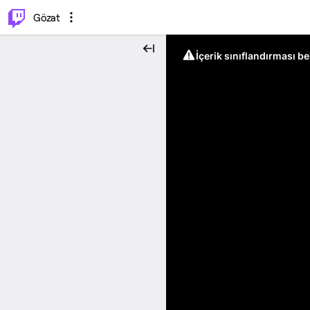
⌥
P
Gözat
İçerik sınıflandırması b