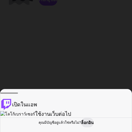
เปิดในแอพ
ใช้งานเว็บต่อไป
ล็อกอิน
คุณมีบัญชีอยู่แล้วใช่หรือไม่?
หน้าแรก
เรียกดู
กิจกรรม
โปรไฟล์