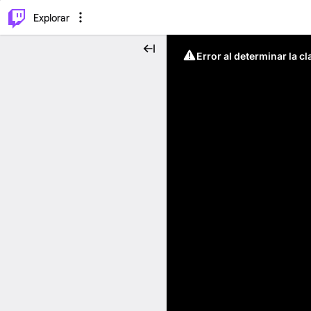
⌥
P
Explorar
Error al determinar la c