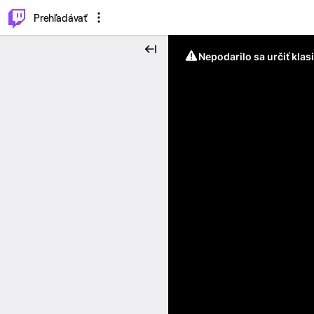
..
⌥
P
Prehľadávať
Nepodarilo sa určiť klas