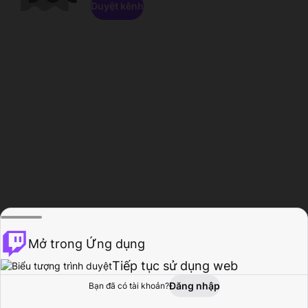
Duyệt kênh
Mở trong Ứng dụng
Tiếp tục sử dụng web
Đăng nhập
Bạn đã có tài khoản?
Trang chủ
Duyệt
Hoạt động
Hồ sơ