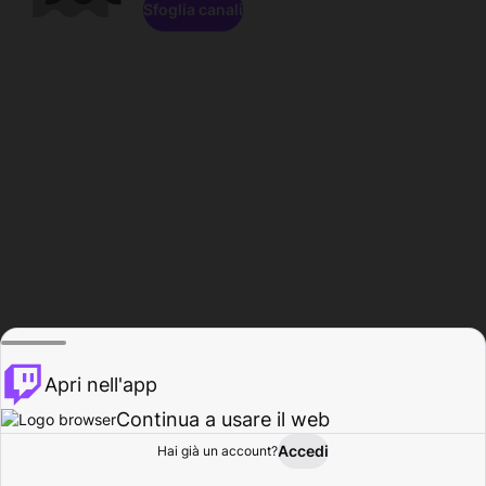
Sfoglia canali
Apri nell'app
Continua a usare il web
Accedi
Hai già un account?
Base
Sfoglia
Attività
Profilo