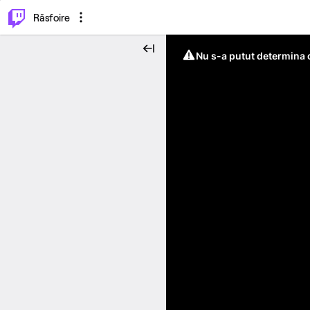
⌥
P
Răsfoire
Nu s-a putut determina c