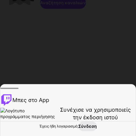
Αναζήτηση καναλιών
Μπες στο App
Συνέχισε να χρησιμοποιείς
την έκδοση ιστού
Σύνδεση
Έχεις ήδη λογαριασμό;
Αρχική σελίδα
Περιήγηση
Δραστηριότητα
Προφίλ