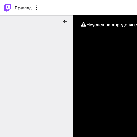
м...
⌥
P
Преглед
Неуспешно определяне