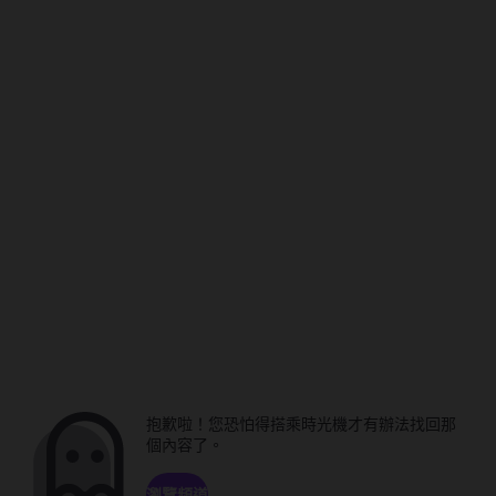
抱歉啦！您恐怕得搭乘時光機才有辦法找回那
個內容了。
瀏覽頻道