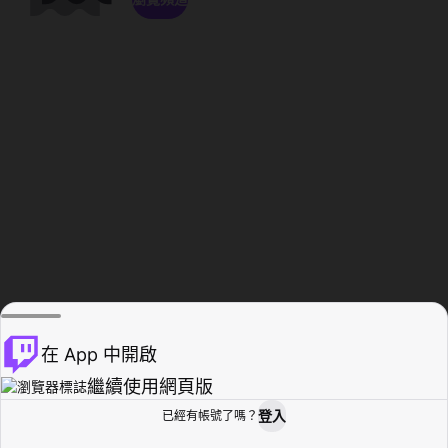
在 App 中開啟
繼續使用網頁版
登入
已經有帳號了嗎？
創作者基地
瀏覽
活動紀錄
個人檔案