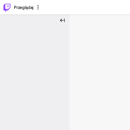
…
⌥
P
Przeglądaj