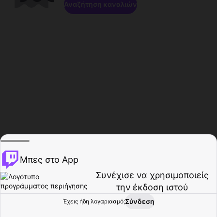
Αναζήτηση καναλιών
Μπες στο App
Συνέχισε να χρησιμοποιείς
την έκδοση ιστού
Σύνδεση
Έχεις ήδη λογαριασμό;
Αρχική σελίδα
Περιήγηση
Δραστηριότητα
Προφίλ