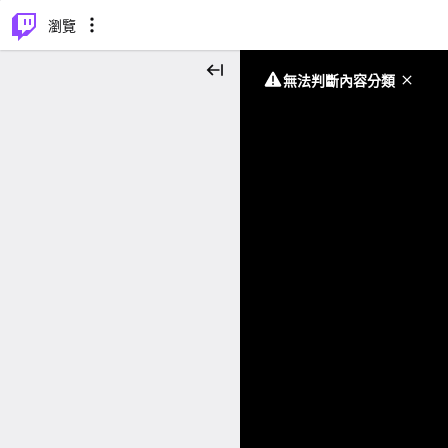
⌥
P
瀏覽
無法判斷內容分類