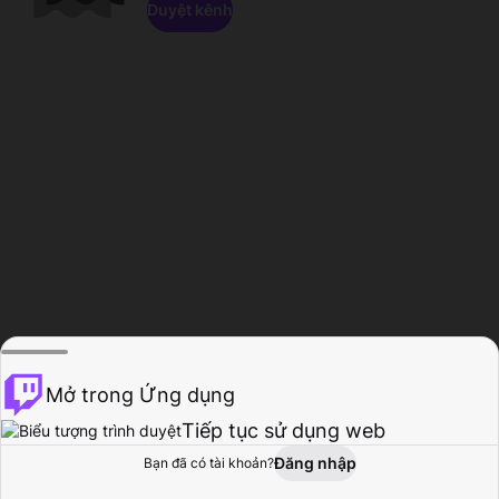
Duyệt kênh
Mở trong Ứng dụng
Tiếp tục sử dụng web
Đăng nhập
Bạn đã có tài khoản?
Trang chủ
Duyệt
Hoạt động
Hồ sơ