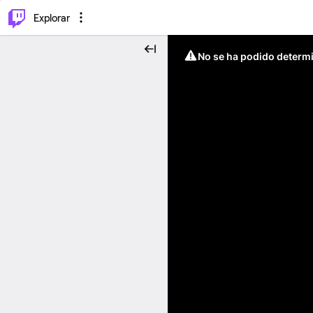
⌥
P
Explorar
No se ha podido determin