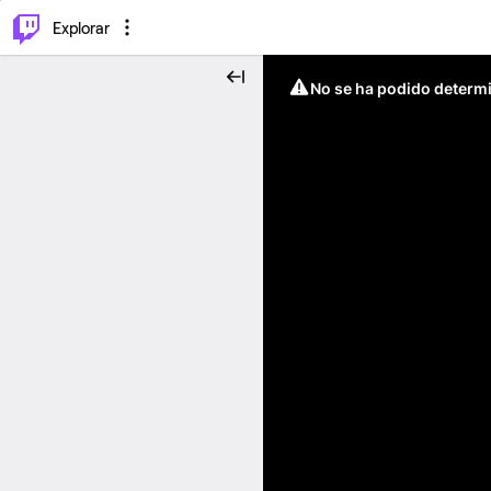
⌥
P
Explorar
No se ha podido determin