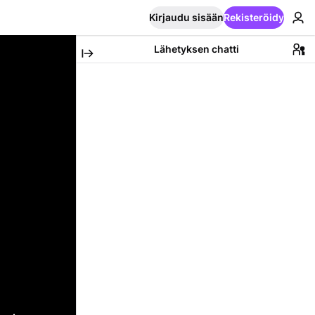
Kirjaudu sisään
Rekisteröidy
Lähetyksen chatti