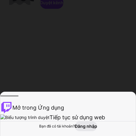
Duyệt kênh
Mở trong Ứng dụng
Tiếp tục sử dụng web
Đăng nhập
Bạn đã có tài khoản?
Trang chủ
Duyệt
Hoạt động
Hồ sơ