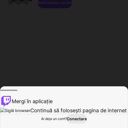
Răsfoiește canale
Mergi în aplicație
Continuă să folosești pagina de internet
Conectare
Ai deja un cont?
Acasă
Răsfoire
Activitate
Profil