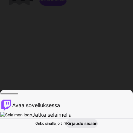
Avaa sovelluksessa
Jatka selaimella
Kirjaudu sisään
Onko sinulla jo tili?
Koti
Selaa
Toiminta
Profiili