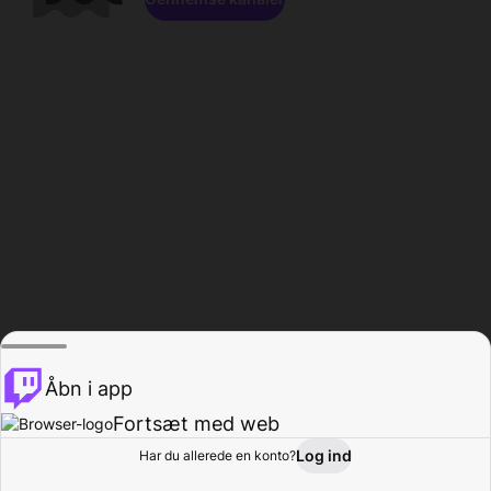
Åbn i app
Fortsæt med web
Log ind
Har du allerede en konto?
Hjem
Gennemse
Aktivitet
Profil