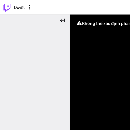
.
⌥
P
Duyệt
Không thể xác định phân