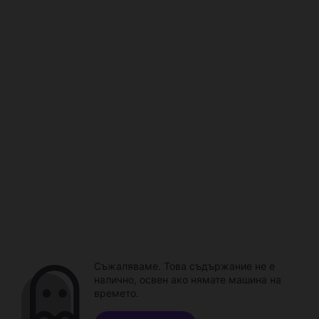
Съжаляваме. Това съдържание не е
налично, освен ако нямате машина на
времето.