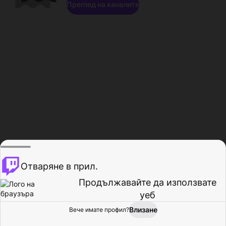
Преглед на каналите
Отваряне в прил.
Продължавайте да използвате
уеб
Влизане
Вече имате профил?
Начало
Преглед
Активност
Профил