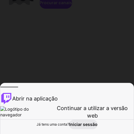
Procurar canais
Abrir na aplicação
Continuar a utilizar a versão
web
Iniciar sessão
Já tens uma conta?
Página inicial
Procurar
Atividade
Perfil