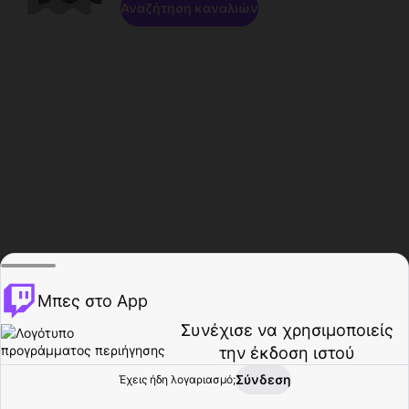
Αναζήτηση καναλιών
Μπες στο App
Συνέχισε να χρησιμοποιείς
την έκδοση ιστού
Σύνδεση
Έχεις ήδη λογαριασμό;
Αρχική σελίδα
Περιήγηση
Δραστηριότητα
Προφίλ