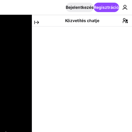
Bejelentkezés
Regisztráció
Közvetítés chatje