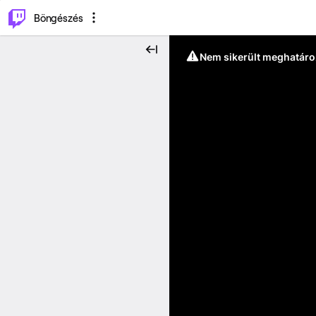
⌥
P
Böngészés
Nem sikerült meghatáro