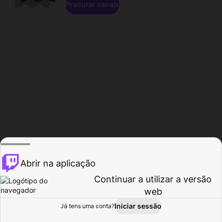
Procurar canais
Abrir na aplicação
Continuar a utilizar a versão
web
Iniciar sessão
Já tens uma conta?
Página inicial
Procurar
Atividade
Perfil