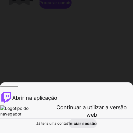
Procurar canais
Abrir na aplicação
Continuar a utilizar a versão
web
Iniciar sessão
Já tens uma conta?
Página inicial
Procurar
Atividade
Perfil