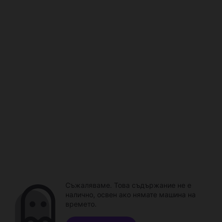
Съжаляваме. Това съдържание не е
налично, освен ако нямате машина на
времето.