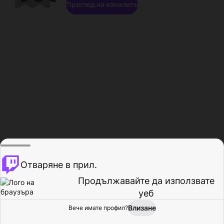
Преглед на каналите
Отваряне в прил.
Продължавайте да използвате
уеб
Влизане
Вече имате профил?
Начало
Преглед
Активност
Профил