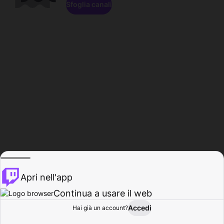
Sfoglia canali
Apri nell'app
Continua a usare il web
Accedi
Hai già un account?
Base
Sfoglia
Attività
Profilo