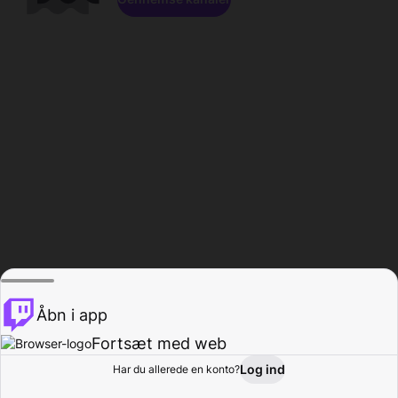
Åbn i app
Fortsæt med web
Log ind
Har du allerede en konto?
Hjem
Gennemse
Aktivitet
Profil