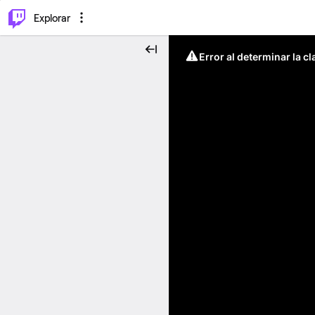
⌥
P
Explorar
Error al determinar la c