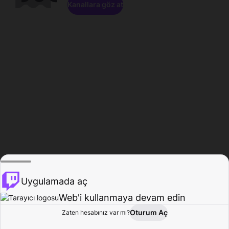
Kanallara göz at
Uygulamada aç
Web'i kullanmaya devam edin
Oturum Aç
Zaten hesabınız var mı?
Ana Sayfa
Gözat
Aktivite
Profil