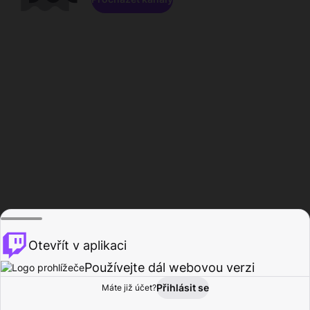
Otevřít v aplikaci
Používejte dál webovou verzi
Přihlásit se
Máte již účet?
Domů
Procházet
Aktivita
Profil