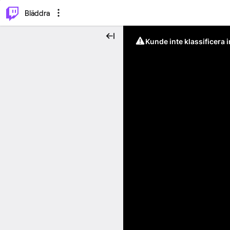
⌥
P
Bläddra
Kunde inte klassificera 