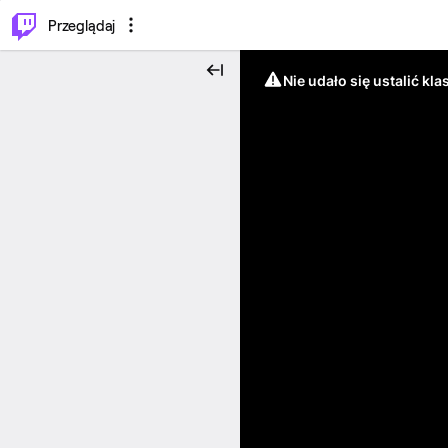
…
⌥
P
Przeglądaj
Nie udało się ustalić klas