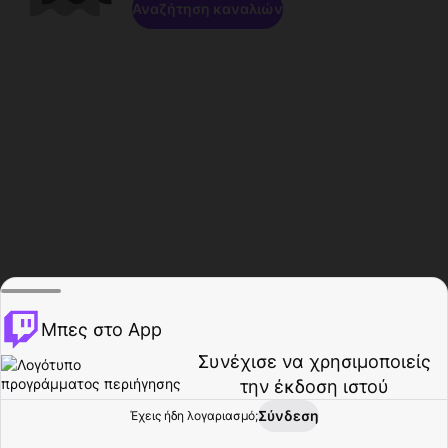
Αναζήτηση καναλιών
Μπες στο App
Συνέχισε να χρησιμοποιείς
την έκδοση ιστού
Σύνδεση
Έχεις ήδη λογαριασμό;
Αρχική σελίδα
Περιήγηση
Δραστηριότητα
Προφίλ