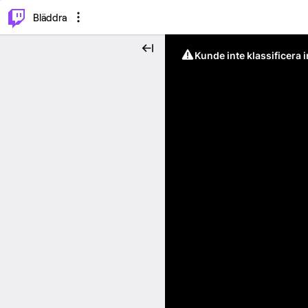
⌥
P
Bläddra
Kunde inte klassificera 