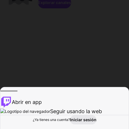
Explorar canales
Abrir en app
Seguir usando la web
Iniciar sesión
Página del
¿Ya tienes una cuenta?
Explorar
Actividad
Perfil
Creador