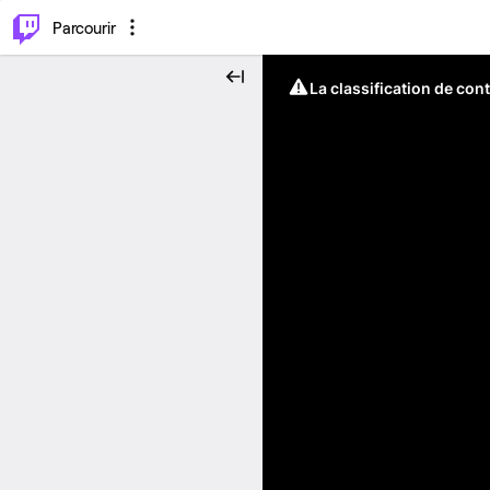
⌥
P
Parcourir
La classification de con